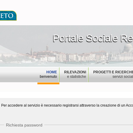
Portale Sociale R
Portale Sociale Re
HOME
RILEVAZIONI
PROGETTI E RICERCH
benvenuto
e statistiche
servizi social
Per accedere al servizio è necessario registrarsi attraverso la creazione di un Acc
Richiesta password