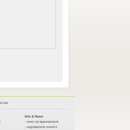
l sito
Info & News
i
- news ed appuntamenti
- segnalazione eventi e