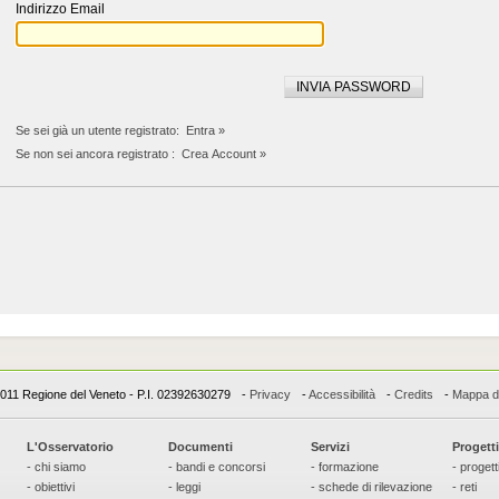
Indirizzo Email
Se sei già un utente registrato:
Entra »
Se non sei ancora registrato :
Crea Account »
011 Regione del Veneto - P.I. 02392630279
-
Privacy
-
Accessibilità
-
Credits
-
Mappa de
L'Osservatorio
Documenti
Servizi
Progetti
- chi siamo
- bandi e concorsi
- formazione
- progett
- obiettivi
- leggi
- schede di rilevazione
- reti