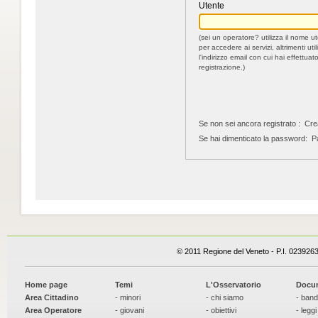
Utente
(sei un operatore? utilizza il nome u
per accedere ai servizi, altrimenti util
l'indirizzo email con cui hai effettuato
registrazione.)
Se non sei ancora registrato :
Cre
Se hai dimenticato la password:
Pa
© 2011 Regione del Veneto - P.I. 023926
Home page
Temi
L'Osservatorio
Docu
Area Cittadino
- minori
- chi siamo
- band
Area Operatore
- giovani
- obiettivi
- leggi