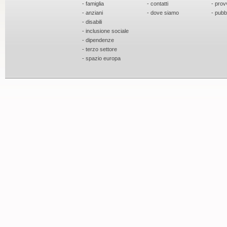
- famiglia
- contatti
- prov
- anziani
- dove siamo
- pubb
- disabili
- inclusione sociale
- dipendenze
- terzo settore
- spazio europa