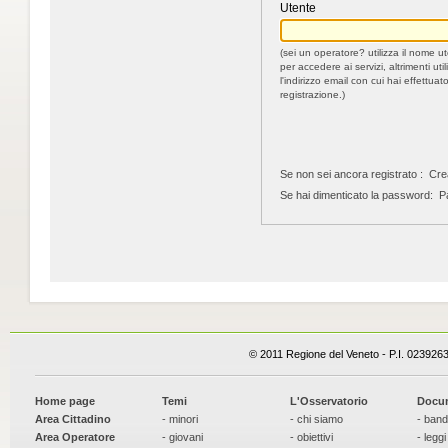
Utente
(sei un operatore? utilizza il nome u
per accedere ai servizi, altrimenti util
l'indirizzo email con cui hai effettuato
registrazione.)
Se non sei ancora registrato :
Cre
Se hai dimenticato la password:
Pa
© 2011 Regione del Veneto - P.I. 023926
Home page
Temi
L'Osservatorio
Docu
Area Cittadino
- minori
- chi siamo
- band
Area Operatore
- giovani
- obiettivi
- leggi