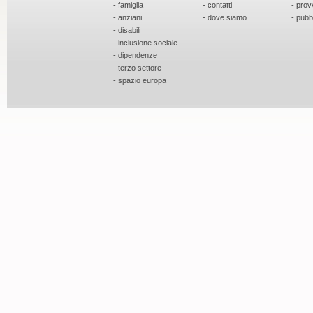
- famiglia
- contatti
- prov
- anziani
- dove siamo
- pubb
- disabili
- inclusione sociale
- dipendenze
- terzo settore
- spazio europa