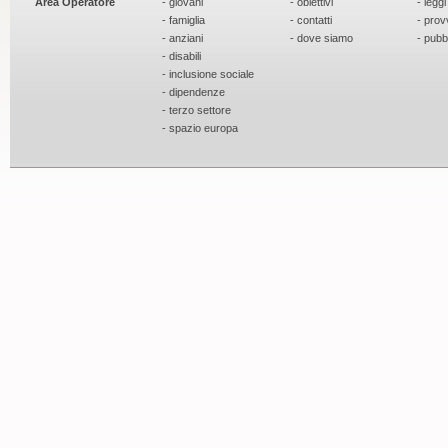
Area Operatore
- giovani
- obiettivi
- leggi
- famiglia
- contatti
- prov
- anziani
- dove siamo
- pubb
- disabili
- inclusione sociale
- dipendenze
- terzo settore
- spazio europa