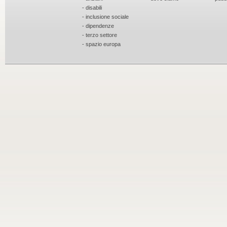
- disabili
- inclusione sociale
- dipendenze
- terzo settore
- spazio europa