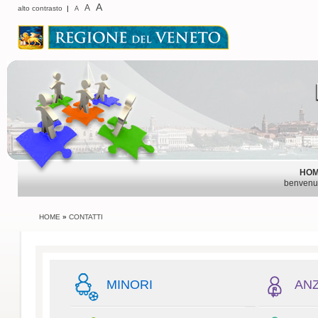
A
A
alto contrasto
|
A
HO
benvenu
HOME
»
CONTATTI
MINORI
ANZ