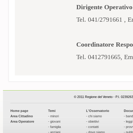
Dirigente Operativ
Tel. 041/2791661 , Em
Coordinatore Respo
Tel.
0412791665, Ema
© 2011 Regione del Veneto - P.I. 023926
Home page
Temi
L'Osservatorio
Docu
Area Cittadino
- minori
- chi siamo
- band
Area Operatore
- giovani
- obiettivi
- leggi
- famiglia
- contatti
- prov
- anziani
- dove siamo
- pubb