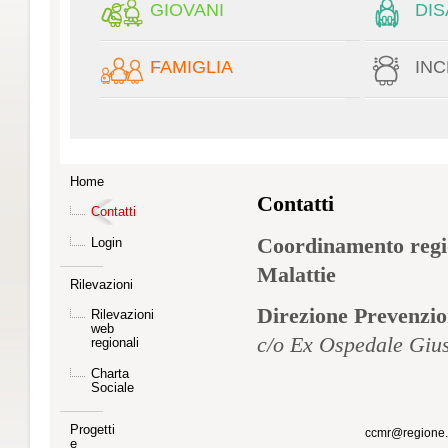
GIOVANI
DIS
FAMIGLIA
INC
Home
Contatti
Contatti
Coordinamento region
Login
Malattie
Rilevazioni
Direzione Prevenzio
Rilevazioni
web
c/o Ex Ospedale Giu
regionali
Charta
Sociale
Progetti
ccmr@regione.v
e