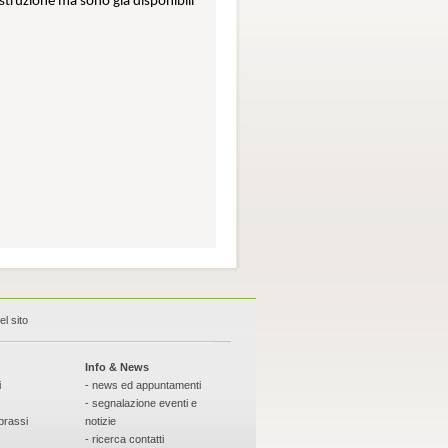
costruzione ma sono già disponibili
l sito
Info & News
i
- news ed appuntamenti
- segnalazione eventi e
prassi
notizie
- ricerca contatti