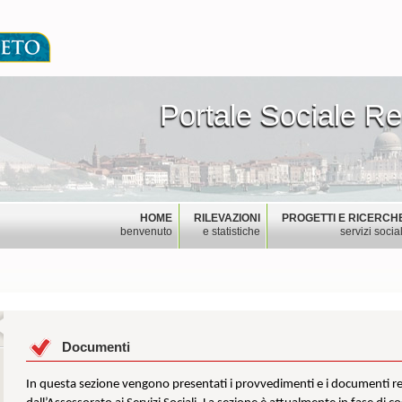
Portale Sociale R
Portale Sociale Re
HOME
RILEVAZIONI
PROGETTI E RICERCH
benvenuto
e statistiche
servizi social
Documenti
In questa sezione vengono presentati i provvedimenti e i documenti relat