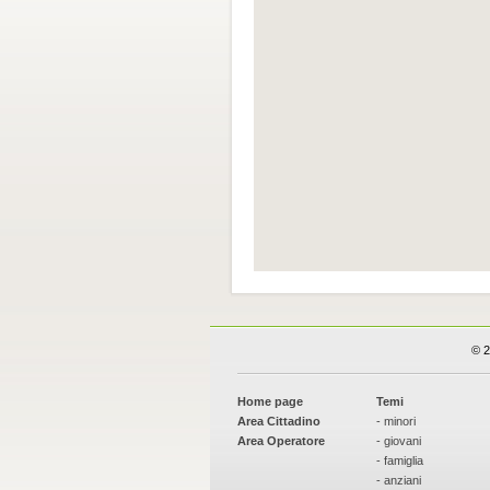
© 2
Home page
Temi
Area Cittadino
- minori
Area Operatore
- giovani
- famiglia
- anziani