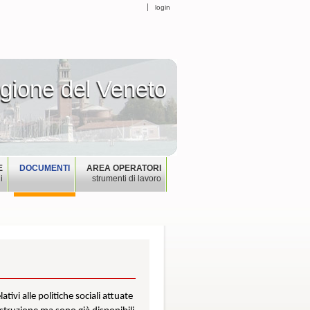
login
egione del Veneto
gione del Veneto
E
DOCUMENTI
AREA OPERATORI
i
strumenti di lavoro
ivi alle politiche sociali attuate