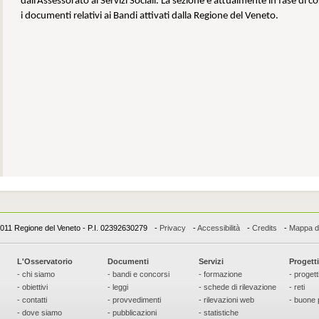
dall’Assessorato ai Servizi Sociali. La sezione è attualmente in fase di 
i documenti relativi ai Bandi attivati dalla Regione del Veneto.
011 Regione del Veneto - P.I. 02392630279
-
Privacy
-
Accessibilità
-
Credits
-
Mappa de
L'Osservatorio
Documenti
Servizi
Progetti
- chi siamo
- bandi e concorsi
- formazione
- progett
- obiettivi
- leggi
- schede di rilevazione
- reti
- contatti
- provvedimenti
- rilevazioni web
- buone 
- dove siamo
- pubblicazioni
- statistiche