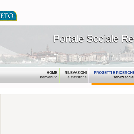
Portale Sociale R
Portale Sociale Re
HOME
RILEVAZIONI
PROGETTI E RICERCH
benvenuto
e statistiche
servizi social