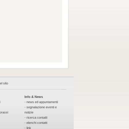
l sito
Info & News
i
- news ed appuntamenti
- segnalazione eventi e
prassi
notizie
- ricerca contatti
- elenchi contatti
- link