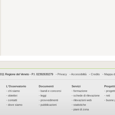
011 Regione del Veneto - P.I. 02392630279
-
Privacy
-
Accessibilità
-
Credits
-
Mappa de
L'Osservatorio
Documenti
Servizi
Progetti
- chi siamo
- bandi e concorsi
- formazione
- progett
- obiettivi
- leggi
- schede di rilevazione
- reti
- contatti
- provvedimenti
- rilevazioni web
- buone 
- dove siamo
- pubblicazioni
- statistiche
- piani di zona