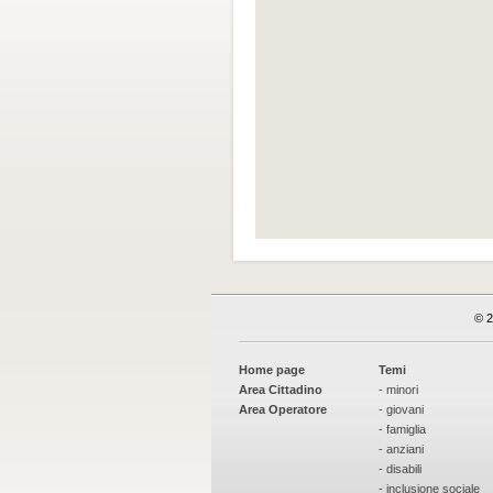
© 2
Home page
Temi
Area Cittadino
- minori
Area Operatore
- giovani
- famiglia
- anziani
- disabili
- inclusione sociale