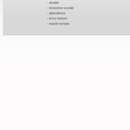
- disabili
- inclusione sociale
- dipendenze
- terzo settore
- spazio europa