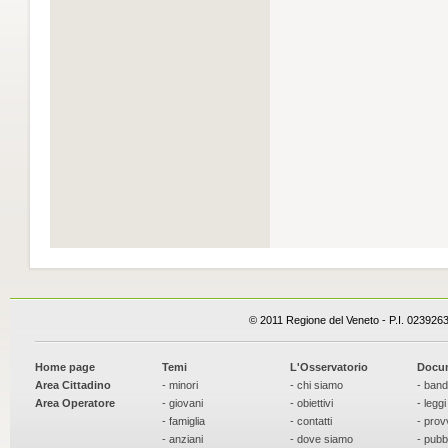
© 2011 Regione del Veneto - P.I. 023926
Home page
Temi
L'Osservatorio
Docu
Area Cittadino
- minori
- chi siamo
- band
Area Operatore
- giovani
- obiettivi
- leggi
- famiglia
- contatti
- prov
- anziani
- dove siamo
- pubb